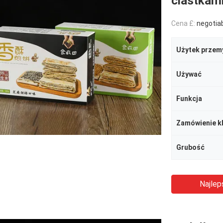
ciastkam
Cena £:
negotia
Użytek przem
Używać
Funkcja
Zamówienie kl
Grubość
Najlep