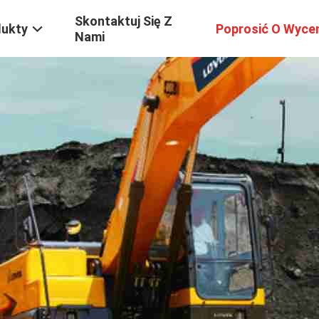
Skontaktuj Się Z
dukty
Poprosić O Wyce
Nami