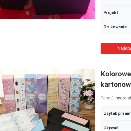
Projekt
Drukowanie
Najlep
Kolorowe
kartonow
Cena £:
negotia
Użytek przem
Używać