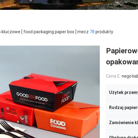
 kluczowe [ food packaging paper box ] mecz
78
produkty.
Papierow
opakowan
Cena £:
negotia
Użytek przem
Rodzaj papier
Zamówienie kl
Obsługa druk