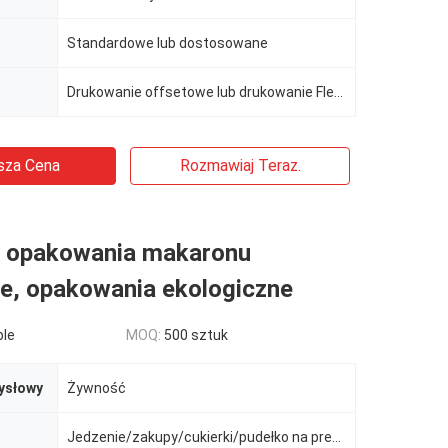
Standardowe lub dostosowane
Drukowanie offsetowe lub drukowanie Flexo, dostosowane, drukowanie kolorów CMYK+Pantone
sza Cena
Rozmawiaj Teraz.
 opakowania makaronu
e, opakowania ekologiczne
ble
MOQ:
500 sztuk
ysłowy
Żywność
Jedzenie/zakupy/cukierki/pudełko na prezent/ślub