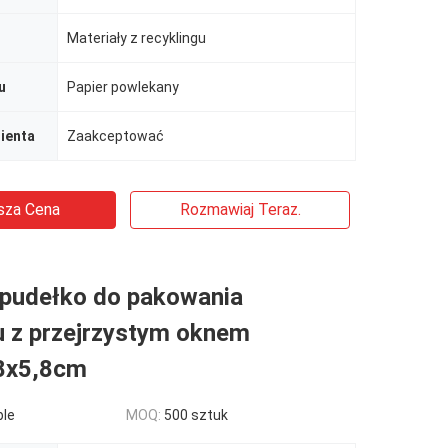
Materiały z recyklingu
u
Papier powlekany
ienta
Zaakceptować
sza Cena
Rozmawiaj Teraz.
 pudełko do pakowania
 z przejrzystym oknem
8x5,8cm
ble
MOQ:
500 sztuk