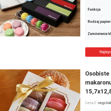
Funkcja
Rodzaj papier
Zamówienie kl
Najlep
Osobiste
makaronu
15,7x12,
Cena £:
negotia