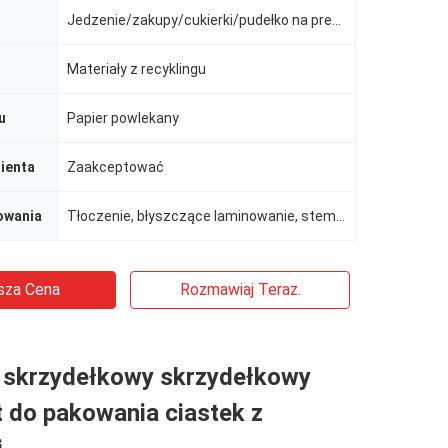
Jedzenie/zakupy/cukierki/pudełko na prezent/ślub
Materiały z recyklingu
u
Papier powlekany
ienta
Zaakceptować
owania
Tłoczenie, błyszczące laminowanie, stemplowanie, powłoka UV, powłoka lakierska
sza Cena
Rozmawiaj Teraz.
 skrzydełkowy skrzydełkowy
 do pakowania ciastek z