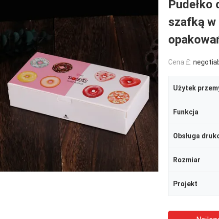
Pudełko 
szafką w 
opakowań
Cena £:
negotia
Użytek przem
Funkcja
Obsługa druk
Rozmiar
Projekt