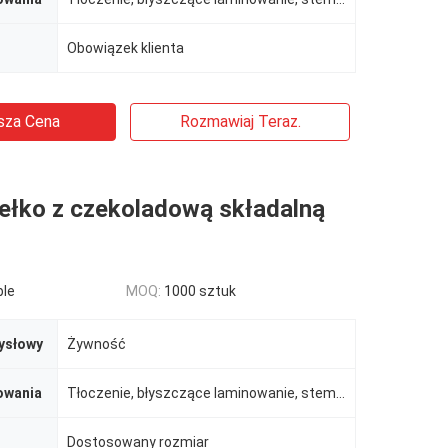
Obowiązek klienta
sza Cena
Rozmawiaj Teraz.
ełko z czekoladową składalną
ble
MOQ:
1000 sztuk
ysłowy
Żywność
owania
Tłoczenie, błyszczące laminowanie, stemplowanie, powłoka UV, powłoka lakierska
Dostosowany rozmiar