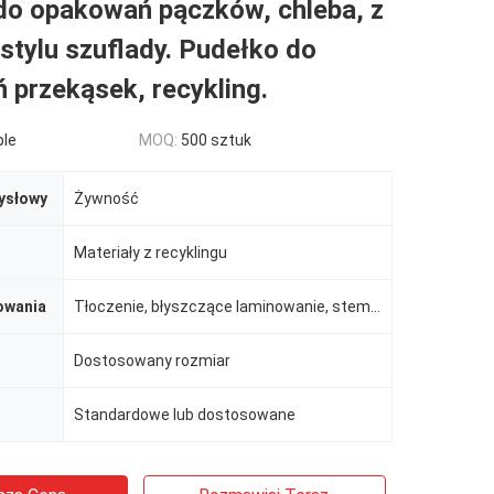
do opakowań pączków, chleba, z
stylu szuflady. Pudełko do
 przekąsek, recykling.
ble
MOQ:
500 sztuk
ysłowy
Żywność
Materiały z recyklingu
owania
Tłoczenie, błyszczące laminowanie, stemplowanie, powłoka UV, powłoka lakierska
Dostosowany rozmiar
Standardowe lub dostosowane