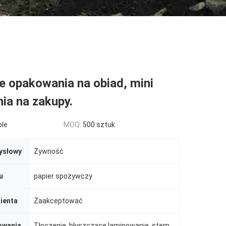
e opakowania na obiad, mini
ia na zakupy.
ble
MOQ:
500 sztuk
ysłowy
Żywność
u
papier spożywczy
ienta
Zaakceptować
owania
Tłoczenie, błyszczące laminowanie, stemplowanie, powłoka UV, powłoka lakierska