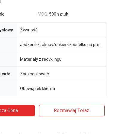
i
ble
MOQ:
500 sztuk
ysłowy
Żywność
Jedzenie/zakupy/cukierki/pudełko na prezent/ślub
Materiały z recyklingu
ienta
Zaakceptować
Obowiązek klienta
sza Cena
Rozmawiaj Teraz.