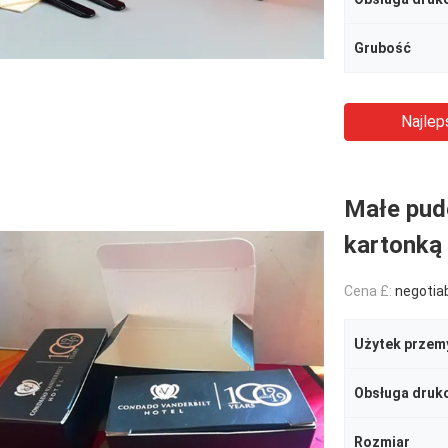
Grubość
Najlep
Małe pud
kartonką
Cena £:
negotia
Użytek przem
Obsługa druk
Rozmiar