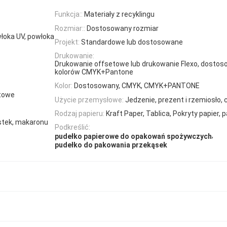
Funkcja::
Materiały z recyklingu
Rozmiar::
Dostosowany rozmiar
łoka UV, powłoka
Projekt:
Standardowe lub dostosowane
Drukowanie:
Drukowanie offsetowe lub drukowanie Flexo, dostos
kolorów CMYK+Pantone
Kolor:
Dostosowany, CMYK, CMYK+PANTONE
rtowe
Użycie przemysłowe:
Jedzenie, prezent i rzemiosło, c
Rodzaj papieru:
Kraft Paper, Tablica, Pokryty papier, 
astek, makaronu
Podkreślić:
,
pudełko papierowe do opakowań spożywczych
pudełko do pakowania przekąsek