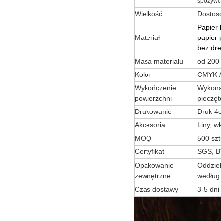
spożywc
Wielkość
Dostoso
Papier 
Materiał
papier 
bez dre
Masa materiału
od 200 
Kolor
CMYK /
Wykończenie
Wykona
powierzchni
pieczęt
Drukowanie
Druk 4
Akcesoria
Liny, w
MOQ
500 szt
Certyfikat
SGS, B
Opakowanie
Oddziel
zewnętrzne
według
Czas dostawy
3-5 dni