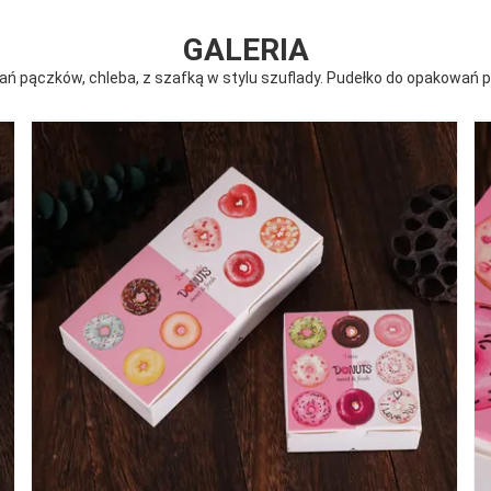
GALERIA
ń pączków, chleba, z szafką w stylu szuflady. Pudełko do opakowań pr