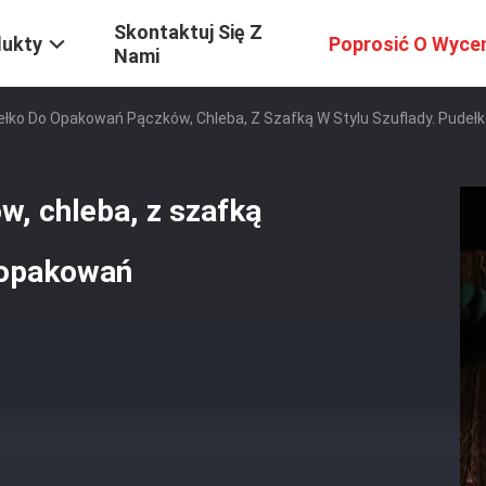
Skontaktuj Się Z
dukty
Poprosić O Wyce
Nami
łko Do Opakowań Pączków, Chleba, Z Szafką W Stylu Szuflady. Pudeł
, chleba, z szafką
o opakowań