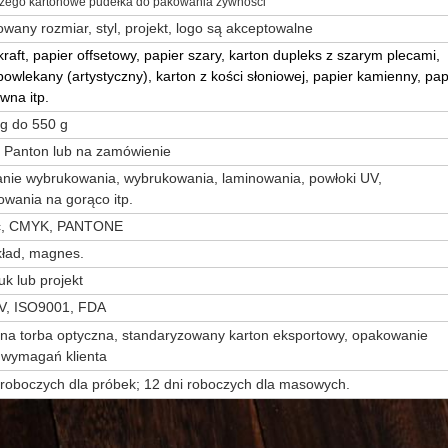
zego kartonowe pudełka do pakowania żywności
wany rozmiar, styl, projekt, logo są akceptowalne
kraft, papier offsetowy, papier szary, karton dupleks z szarym plecami,
powlekany (artystyczny), karton z kości słoniowej, papier kamienny, pap
wna itp.
g do 550 g
 Panton lub na zamówienie
nie wybrukowania, wybrukowania, laminowania, powłoki UV,
owania na gorąco itp.
c, CMYK, PANTONE
kład, magnes.
uk lub projekt
V, ISO9001, FDA
na torba optyczna, standaryzowany karton eksportowy, opakowanie
 wymagań klienta
 roboczych dla próbek; 12 dni roboczych dla masowych.