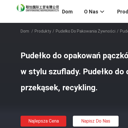
Dom
O Nas
Pro
Dom
/
Produkty
/
Pudełko Do Pakowania Żywności
/
Pude
Pudełko do opakowań pączków
w stylu szuflady. Pudełko d
przekąsek, recykling.
Najlepsza Cena
Napisz Do Nas