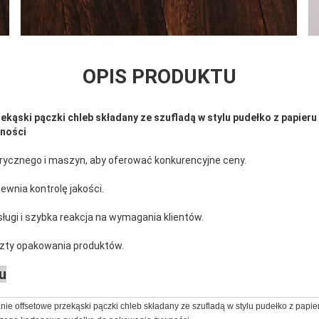
OPIS PRODUKTU
ekąski pączki chleb składany ze szufladą w stylu pudełko z papie
wności
rycznego i maszyn, aby oferować konkurencyjne ceny.
ewnia kontrolę jakości.
ugi i szybka reakcja na wymagania klientów.
szty opakowania produktów.
u
ie offsetowe przekąski pączki chleb składany ze szufladą w stylu pudełko z papie