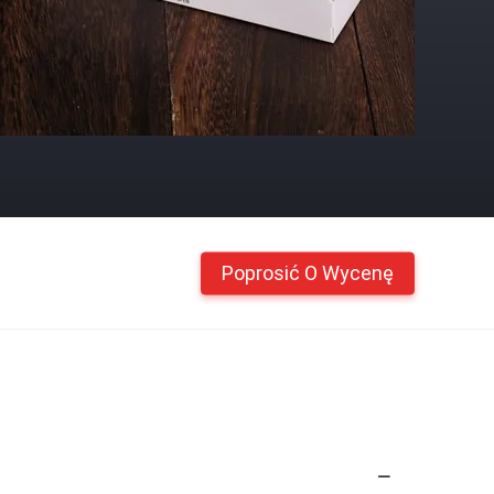
Poprosić O Wycenę