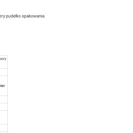
ery pudełko opakowania
sery
ier