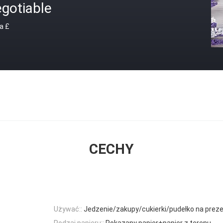
gotiable
a £
CECHY
Używać::
Jedzenie/zakupy/cukierki/pudełko na prez
Rodzaj papieru::
Pokazany papier+papier z terenu