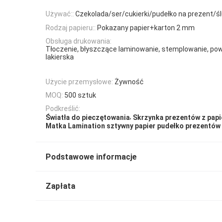
Używać::
Czekolada/ser/cukierki/pudełko na prezent/ś
Rodzaj papieru::
Pokazany papier+karton 2 mm
Obsługa drukowania:
Tłoczenie, błyszczące laminowanie, stemplowanie, pow
lakierska
Użycie przemysłowe:
Żywność
MOQ:
500 sztuk
Podkreślić:
,
Światła do pieczętowania
Skrzynka prezentów z pap
Matka Lamination sztywny papier pudełko prezentów
Podstawowe informacje
Zapłata