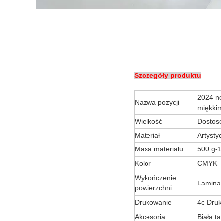
Szczegóły produktu
2024 n
Nazwa pozycji
miękki
Wielkość
Dostoso
Materiał
Artyst
Masa materiału
500 g-1
Kolor
CMYK
Wykończenie
Laminat
powierzchni
Drukowanie
4c Dru
Akcesoria
Biała t