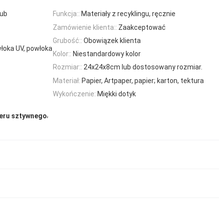
lub
Funkcja::
Materiały z recyklingu, ręcznie
Zamówienie klienta::
Zaakceptować
Grubość::
Obowiązek klienta
łoka UV, powłoka
Kolor::
Niestandardowy kolor
Rozmiar::
24x24x8cm lub dostosowany rozmiar.
Materiał:
Papier, Artpaper, papier; karton, tektura
Wykończenie:
Miękki dotyk
,
ieru sztywnego