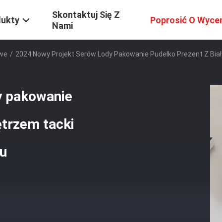
Skontaktuj Się Z
dukty
Poprosić O Wyce
Nami
owe
/
2024 Nowy Projekt Serów Lody Pakowanie Pudełko Prezent Z Bia
y pakowanie
ętrzem tacki
ku