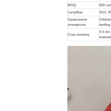
MOQ
500 szt
Certyfikat
SGS, B
Opakowanie
Oddziel
zewnętrzne
według
3-5 dni
Czas dostawy
masowy