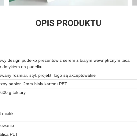
OPIS PRODUKTU
owy design pudełko prezentów z serem z białym wewnętrznym tacą
m dotykiem na pudełku
wany rozmiar, styl, projekt, logo są akceptowalne
yczny papier+2mm biały karton+PET
600 g tektury
 miękki
kowanie
ablica PET