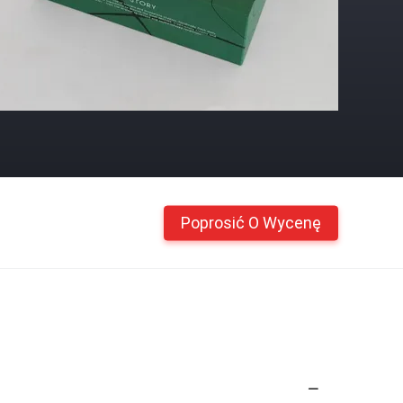
Poprosić O Wycenę