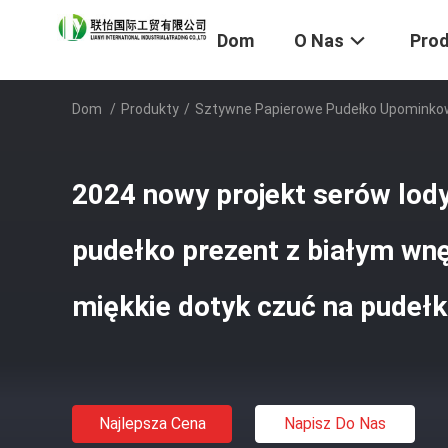
Dom
O Nas
Pro
Dom
/
Produkty
/
Sztywne Papierowe Pudełko Upomink
2024 nowy projekt serów lod
pudełko prezent z białym wn
miękkie dotyk czuć na pudeł
Najlepsza Cena
Napisz Do Nas