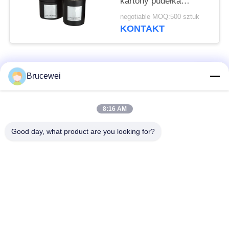
kartony pudełka
podarunkowe 4c
negotiable MOQ:500 sztuk
drukowanie
KONTAKT
popularne kategorie
Wszystko
Brucewei
Pudełko do
Pudełko do
8:16 AM
pakowania papieru
pakowania żywności
Good day, what product are you looking for?
Sztywne papierowe
Kartony do opakowań
pudełko upominkowe
Niestandardowa
Opakowanie kawioru
rama zdjęciowa