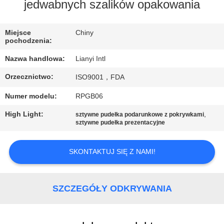
KONTROLA
jedwabnych szalików opakowania
JAKOŚCI
Miejsce
Chiny
pochodzenia:
SKONTAKTUJ
Nazwa handlowa:
Lianyi Intl
SIĘ
Orzecznictwo:
ISO9001，FDA
Z
Numer modelu:
RPGB06
NAMI
High Light:
,
sztywne pudełka podarunkowe z pokrywkami
sztywne pudełka prezentacyjne
POPROSIĆ
O
SKONTAKTUJ SIĘ Z NAMI!
WYCENĘ
SZCZEGÓŁY ODKRYWANIA
SITEMAP