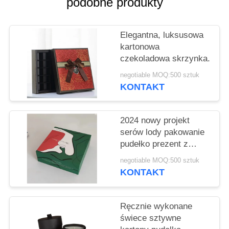
podobne produkty
PRIVACY
POLICY
Elegantna, luksusowa
kartonowa
czekoladowa skrzynka.
negotiable MOQ:500 sztuk
KONTAKT
2024 nowy projekt
serów lody pakowanie
pudełko prezent z
białym wnętrzem tacki
negotiable MOQ:500 sztuk
miękkie dotyk czuć na
KONTAKT
pudełku
Ręcznie wykonane
świece sztywne